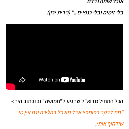
אוכל שותה נרדם
בלי זימים ובלי כנפיים .." (נירית ירון)
הכל התחיל מדוא"ל שהגיע ל"חמושה" ובו כתוב היה:-
"מת לבקר בפומפיי אבל מוגבל בהליכה וגם אין מי
שידחוף אותי,