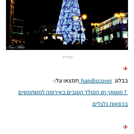
מדריד
✈
בבלוג
handiscover
תמצאו על:-
7 משווקי חג המולד הטובים באירופה למשתמשים
בכסאות גלגלים
✈