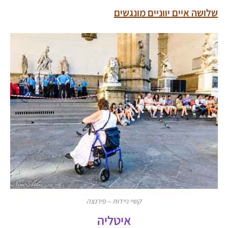
שלושה איים יווניים מונגשים
קשיי ניידות – פירנצה
איטליה