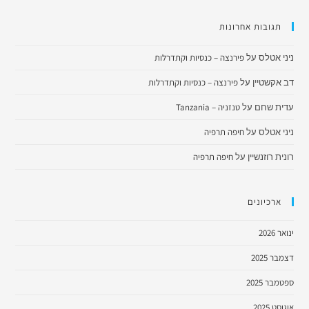
תגובות אחרונות
ניני אטלס
על
פירנצה – כנסיות וקתדרלות
דב אקשטיין
על
פירנצה – כנסיות וקתדרלות
עדית שחם
על
טנזניה – Tanzania
ניני אטלס
על
חיפה תרפיה
רונית רוזנשיין
על
חיפה תרפיה
ארכיונים
ינואר 2026
דצמבר 2025
ספטמבר 2025
אוגוסט 2025