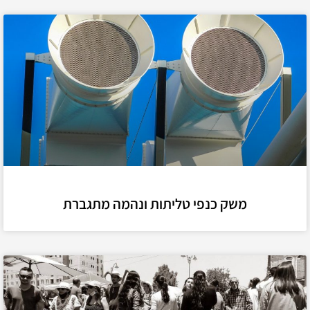
משק כנפי טליתות ונהמה מתגברת