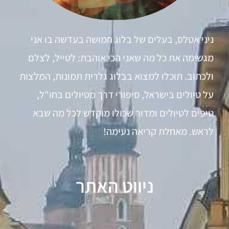
ניני אטלס, בעלים של בלוג חמושה בעדשה בו אני
מגשימה את כל מה שאני הכי אוהבת: לטייל, לצלם
ולכתוב. תוכלו למצוא בבלוג גלרית תמונות, המלצות
על טיולים בישראל, סיפורי דרך מטיולים בחו"ל,
טיפים לטיולים ומדור שכולו מוקדש לכל מה שבא
לראש. מאחלת קריאה נעימה!
ניווט האתר