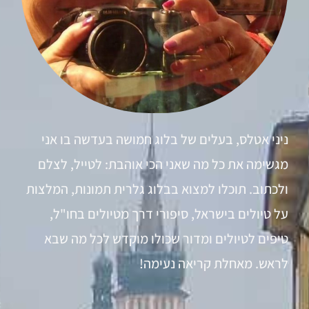
ניני אטלס, בעלים של בלוג חמושה בעדשה בו אני
מגשימה את כל מה שאני הכי אוהבת: לטייל, לצלם
ולכתוב. תוכלו למצוא בבלוג גלרית תמונות, המלצות
על טיולים בישראל, סיפורי דרך מטיולים בחו"ל,
טיפים לטיולים ומדור שכולו מוקדש לכל מה שבא
לראש. מאחלת קריאה נעימה!