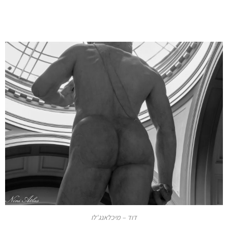
דוד – מיכלאנג'לו