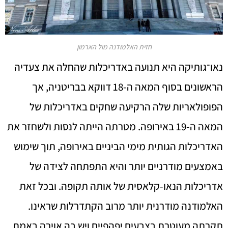
חזית האלמודנה מול הארמון
נאו־גותיקה היא תנועה באדריכלות שהחלה את צעדיה
הראשונים בסוף המאה ה-18 דווקא בבריטניה, אך
הפופולאריות שלה הרקיעה שחקים באדריכלות של
המאה ה-19 באירופה. מטרתה הייתה לנסות ולשחזר את
האדריכלות הגותית מימי הביניים באירופה, תוך שימוש
באמצעים מודרניים יותר והיא התפתחה לצידה של
אדריכלות הנאו-קלאסית של אותה תקופה. ובכל זאת
האלמודנה מודרנית יותר מרוב הקתדרלות שראינו.
תקרתה מעוטרת בצבעים יפהפיים ויש בה אוירה באמת