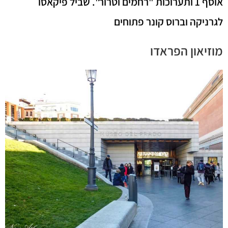
אוסף 1 ותערוכות "רחמים וטרור". שביל פיקאסו
לגרניקה וברוס קונר פתוחים
מוזיאון הפראדו