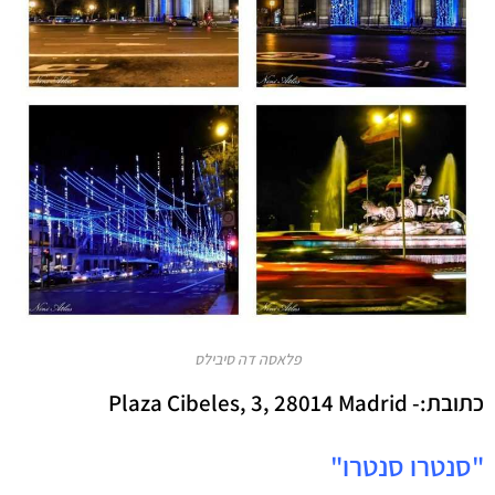
פלאסה דה סיבילס
כתובת:-
Plaza Cibeles, 3, 28014 Madrid
"
סנטרו סנטרו
"