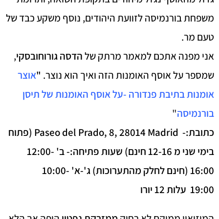
משפחת בורנמיסה לזוועת היהודים, נוסף משקע כבד של
טעם מר.
אני מפנה אתכם למאמר מרתק של
הדסה גורוחובסקי
,
שמספר על אוסף האומנות הזה ואיך הוא נוצר.
"
אוצר
אומנות בתיבת פנדורה -על אוסף האומנות של תיסן
בורנמיסה
"
כתובת:- Paseo del Prado, 8, 28014 Madrid (פתוח
בימי שני מ 12-16 חינם) שעות פתיחה:- ב' 12:00-
16:00 (חינם לחלק מהתערוכות) ג'-א' 10:00-
19:00
עלות 12 יורו
המוזיאון ממוקם לא רחוק
ממזרקת נפטון
היפה אך הלא