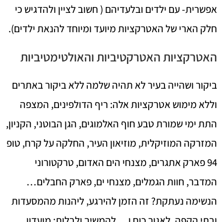
אפשרית- עם ילדים ובלעדיהם ( חשוב לציין ולהדגיש כי
חלק הארי של האטרקציות מיועד ומיוחד להנאת ילדים).
האטרקציות האטרקטיביות והאולטימטיביות
ביקור ושהייה בעיר לא תהיה שלמה ללא ביקור באתרים
וללא מימוש אטרקציות אלה: ריף הדולפינים, המצפה
התת ימי שמורת טבע חוף האלמוגים, הגן הבוטני, הקניון,
המזרקה המוזיקלית, מוזיאון העיר, החלקה על קרח, טופ
94 פארק אתגרים, מצנחי הים האדום, טרקטורוני
המדבר, חוות הגמלים, מצנחי ים, פארק החבלים…
הנשימה נעתקת? זה הזמן להירגע, ליהנות מהמסעדות
ובתי הקפה, לאגור כוח ו… להמשיך ולבלות: מועדון