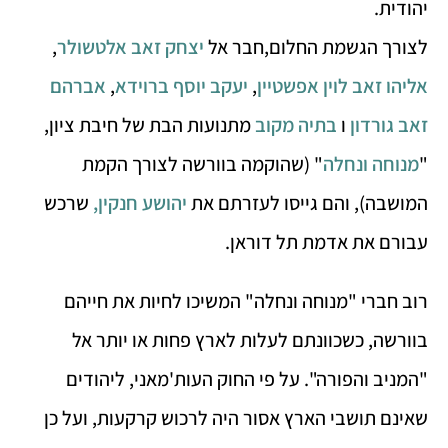
יהודית.
לצורך הגשמת החלום,חבר אל
יצחק זאב אלטשולר
,
אליהו זאב לוין אפשטיין
,
יעקב יוסף ברוידא
,
אברהם
זאב גורדון
ו
בתיה מקוב
מתנועות הבת של חיבת ציון,
"
מנוחה ונחלה
" (שהוקמה בוורשה לצורך הקמת
המושבה), והם גייסו לעזרתם את
יהושע חנקין
,
שרכש
עבורם את אדמת תל דוראן.
רוב חברי "מנוחה ונחלה" המשיכו לחיות את חייהם
בוורשה, כשכוונתם לעלות לארץ פחות או יותר אל
"המניב והפורה". על פי החוק העות'מאני, ליהודים
שאינם תושבי הארץ אסור היה לרכוש קרקעות, ועל כן