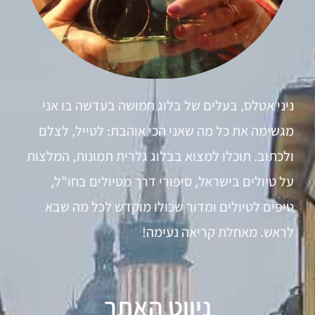
ניני אטלס, בעלים של בלוג חמושה בעדשה בו אני
מגשימה את כל מה שאני הכי אוהבת: לטייל, לצלם
ולכתוב. תוכלו למצוא בבלוג גלרית תמונות, המלצות
על טיולים בישראל, סיפורי דרך מטיולים בחו"ל,
טיפים לטיולים ומדור שכולו מוקדש לכל מה שבא
לראש. מאחלת קריאה נעימה!
ניווט האתר