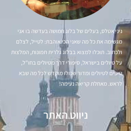
ניני אטלס, בעלים של בלוג חמושה בעדשה בו אני
מגשימה את כל מה שאני הכי אוהבת: לטייל, לצלם
ולכתוב. תוכלו למצוא בבלוג גלרית תמונות, המלצות
על טיולים בישראל, סיפורי דרך מטיולים בחו"ל,
טיפים לטיולים ומדור שכולו מוקדש לכל מה שבא
לראש. מאחלת קריאה נעימה!
ניווט האתר