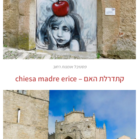
פסטיבל אומנות רחוב
קתדרלת האם –
chiesa madre erice