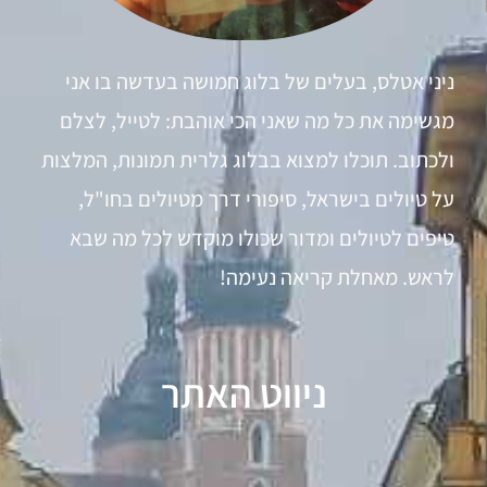
ניני אטלס, בעלים של בלוג חמושה בעדשה בו אני
מגשימה את כל מה שאני הכי אוהבת: לטייל, לצלם
ולכתוב. תוכלו למצוא בבלוג גלרית תמונות, המלצות
על טיולים בישראל, סיפורי דרך מטיולים בחו"ל,
טיפים לטיולים ומדור שכולו מוקדש לכל מה שבא
לראש. מאחלת קריאה נעימה!
ניווט האתר