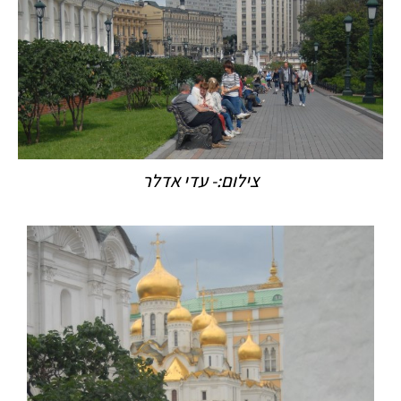
צילום:- עדי אדלר