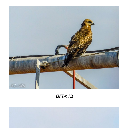
בז אדום