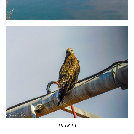
בז אדום