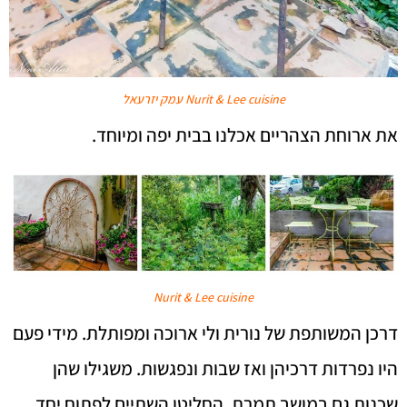
Nurit & Lee cuisine עמק יזרעאל
את ארוחת הצהריים אכלנו בבית יפה ומיוחד.
Nurit & Lee cuisine
דרכן המשותפת של נורית ולי ארוכה ומפותלת. מידי פעם
היו נפרדות דרכיהן ואז שבות ונפגשות. משגילו שהן
שכנות גם במושב תמרת, החליטו השתיים לפתוח יחד