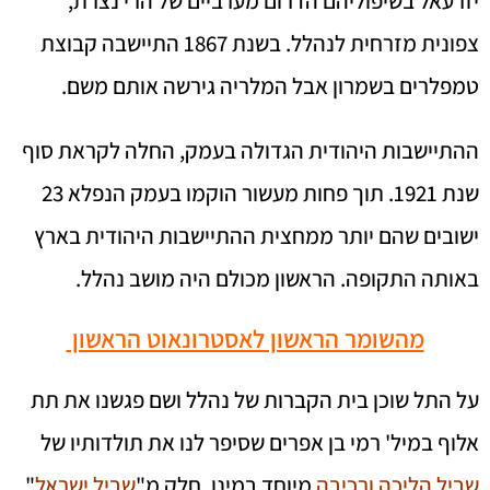
יזרעאל בשיפוליהם הדרום מערביים של הרי נצרת,
צפונית מזרחית לנהלל. בשנת 1867 התיישבה קבוצת
טמפלרים בשמרון אבל המלריה גירשה אותם משם.
ההתיישבות היהודית הגדולה בעמק, החלה לקראת סוף
שנת 1921. תוך פחות מעשור הוקמו בעמק הנפלא 23
ישובים שהם יותר ממחצית ההתיישבות היהודית בארץ
באותה התקופה. הראשון מכולם היה מושב נהלל.
מהשומר הראשון לאסטרונאוט הראשון
על התל שוכן בית הקברות של נהלל ושם פגשנו את תת
אלוף במיל' רמי בן אפרים שסיפר לנו את תולדותיו של
שביל הליכה ורכיבה
מיוחד במינו, חלק מ"
שביל ישראל
"