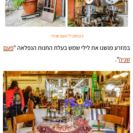
בכניסה ל"פעם שניה"
במזרע פגשנו את לילי שמש בעלת החנות הנפלאה "
פעם
שניה
".