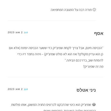
🙂 תודה רבה על התגובה המחמיאה
אסף
2 אוג 2023
הגב
״הכניסה חינם, אבל צריך לקחת שמיצ'יק כדי ששער הכניסה יפתח (אלא אם
כן הוא עדיין מקולקל ואז הוא לא פולט שמיצ'יק) – ויהיה נחמד דיו כדי
להפתח שוב, בדרככם הביתה.״
מה זה שמיצ׳יק?
ניני אטלס
2 אוג 2023
הגב
😂 שמיצ'יק הוא כינוי שהדבקנו לכרטיס החניה המשונן, אותו פולטות
ההמכונות שלצד השערים, במקומות שונים.