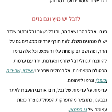
בכבישים הסמוכים ועד למרחוק.
לזבל יש מיץ וגם גזים
סגרו, אבל ההר נשאר הר, והזבל נשאר זבל ובתור שכזה
יש לו מנהגים משלו. לעת חורף יורדים ממטרים גם על
ההר, ופה ושם גם קופחת עליו השמש. וכל אלה גרמו
להיווצרות נוזלי זבל שזרמו מעדנות, יחד עם ערמות
הפסולת המצחינות, אל הנחלים שסביבו
(
איילון
,
שפירים
ו
כופר
)
וגרמו לזיהומם.
ערימות על ערימות של זבל, רובו אורגני הועברו לאתר
ובבטנו, כתוצאה מהתפרקות הפסולת נוצרה כמות
עצומה של
גז המתאן
.