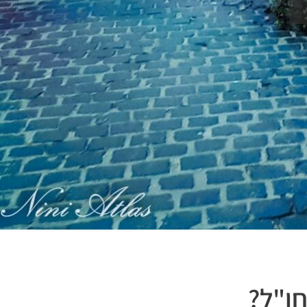
חו"ל?