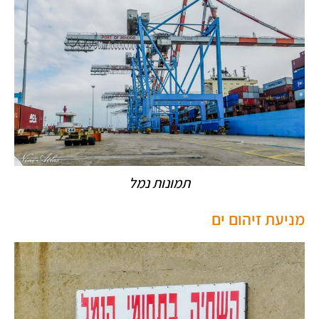
תמונות נמל
מניעת זיהום ים