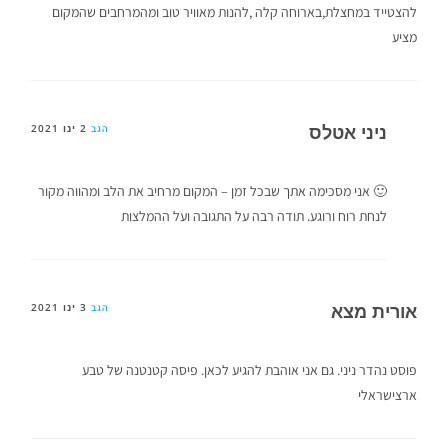
להצטייד במחצלת,בארוחה קלה ,להנות מאוויר טוב ומהמרחבים שהמקום
מציע
ניני אטלס
2 ינו 2021
הגב
🙂 אני מסכימה אתך שבכל זמן – המקום מרחיב את הלב ומהווה מקור
לנחת רוח ורוגע. תודה רבה על התגובה ועל ההמלצות
אורית מצא
3 ינו 2021
הגב
פוסט נהדר ניני. גם אני אוהבת להגיע לכאן. פיסה קטנטנה של טבע
ארצישראלי