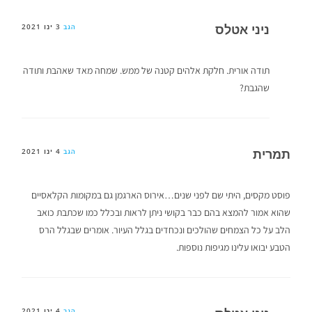
ניני אטלס
3 ינו 2021
הגב
תודה אורית. חלקת אלהים קטנה של ממש. שמחה מאד שאהבת ותודה
שהגבת?
תמרית
4 ינו 2021
הגב
פוסט מקסים, היתי שם לפני שנים…אירוס הארגמן גם במקומות הקלאסיים
שהוא אמור להמצא בהם כבר בקושי ניתן לראות ובכלל כמו שכתבת כואב
הלב על כל הצמחים שהולכים ונכחדים בגלל העיור. אומרים שבגלל הרס
הטבע יבואו עלינו מגיפות נוספות.
4 ינו 2021
הגב